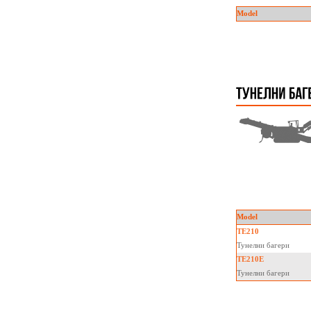
Model
Model
TE210
Тунелни багери
TE210E
Тунелни багери