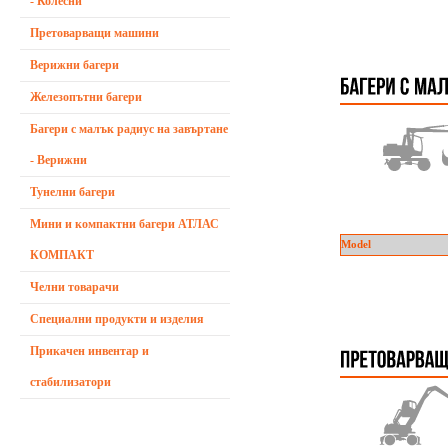
- Колесни
Претоварващи машини
Верижни багери
Железопътни багери
Багери с малък радиус на завъртане
- Верижни
Тунелни багери
Мини и компактни багери АТЛАС
Model
КОМПАКТ
Челни товарачи
Специални продукти и изделия
Прикачен инвентар и
стабилизатори