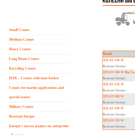
Small Cranes
Medium Cranes
Heavy Cranes
Model
Long Boom Cranes
ATLAS 140 W
Колесни багери
Recycling Cranes
ATLAS 140 W Big Fo
HAK – Cranes with man basket
Колесни багери
ATLAS 150 W
Cranes for marine applications and
Колесни багери
ATLAS 160 W
special cranes
Колесни багери
Military Cranes
ATLAS 190 W
Колесни багери
Колесни багери
ATLAS 220 W
Багери с малък радиус на завъртане
Колесни багери