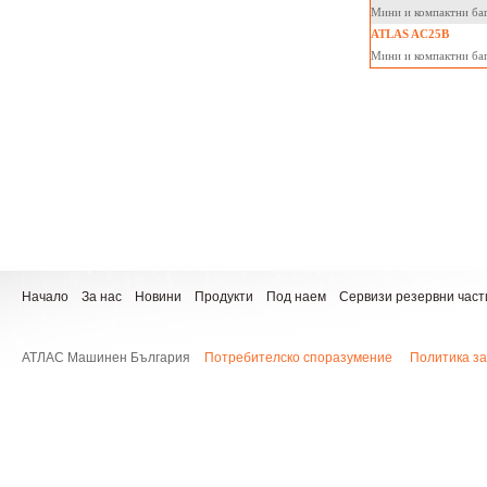
Мини и компактни 
ATLAS AC25B
Мини и компактни 
Начало
За нас
Новини
Продукти
Под наем
Сервизи резервни част
АТЛАС Машинен България
Потребителско споразумение
Политика за