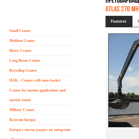
Features
Small Cranes
Medium Cranes
Heavy Cranes
Long Boom Cranes
Recycling Cranes
HAK – Cranes with man basket
Cranes for marine applications and
special cranes
Military Cranes
Колесни багери
Багери с малък радиус на завъртане