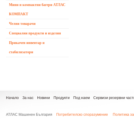
Мини и компактни багери АТЛАС
КОМПАКТ
Челни товарачи
Специални продукти и изделия
Прикачен инвентар и
стабилизатори
Начало
За нас
Новини
Продукти
Под наем
Сервизи резервни част
АТЛАС Машинен България
Потребителско споразумение
Политика за